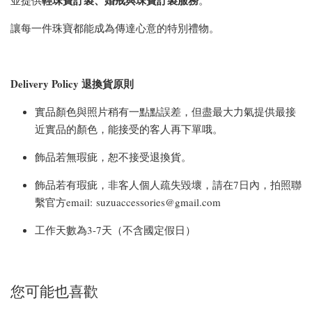
輕珠寶訂製、婚戒與
珠寶訂製服務
並提供
。
讓每一件珠寶都能成為傳達心意的特別禮物。
Delivery Policy 退換貨原則
實品顏色與照片稍有一點點誤差，但盡最大力氣提供最接
近實品的顏色，能接受的客人再下單哦。
飾品若無瑕疵，恕不接受退換貨。
飾品若有瑕疵，非客人個人疏失毀壞，請在7日內，拍照聯
繫官方email: suzuaccessories@gmail.com
工作天數為3-7天（不含國定假日）
您可能也喜歡