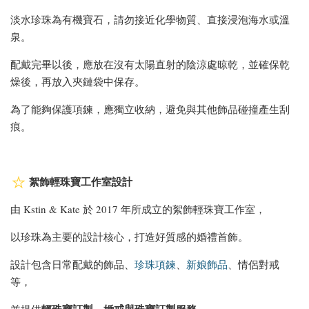
淡水珍珠為有機寶石，請勿接近化學物質、直接浸泡海水或溫
泉。
配戴完畢以後，應放在沒有太陽直射的陰涼處晾乾，並確保乾
燥後，再放入夾鏈袋中保存。
為了能夠保護項鍊，應獨立收納，避免與其他飾品碰撞產生刮
痕。
絮飾輕珠寶工作室設計
由 Kstin & Kate 於 2017 年所成立的絮飾輕珠寶工作室，
以珍珠為主要的設計核心，打造好質感的婚禮首飾。
設計包含日常配戴的飾品、
珍珠項鍊
、
新娘飾品
、情侶對戒
等，