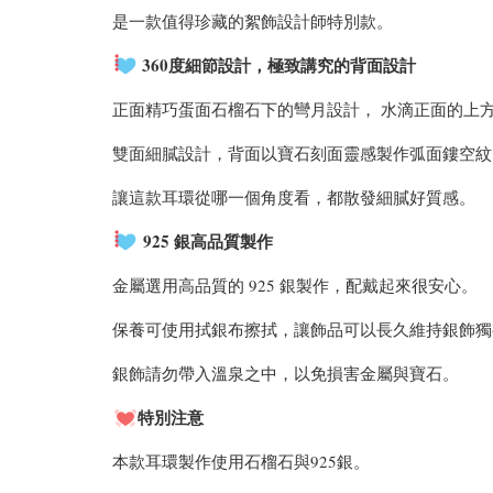
是一款值得珍藏的絮飾設計師特別款。
360度細節設計，極致講究的背面設計
正面精巧蛋面石榴石下的彎月設計， 水滴正面的上
雙面細膩設計，背面以寶石刻面靈感製作弧面鏤空紋
讓這款耳環從哪一個角度看，都散發細膩好質感。
925 銀
高品質製作
金屬選用高品質的 925 銀製作，配戴起來很安心。
保養可使用拭銀布擦拭，讓飾品可以長久維持銀飾獨
銀飾請勿帶入溫泉之中，以免損害金屬與寶石。
特別注意
本款耳環製作使用石榴石與925銀。