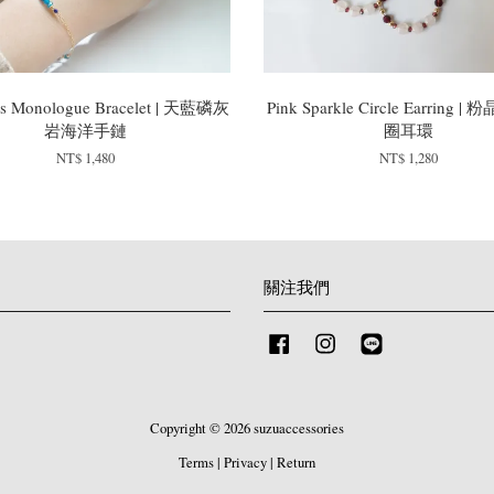
r's Monologue Bracelet | 天藍磷灰
Pink Sparkle Circle Earring 
岩海洋手鏈
圈耳環
NT$ 1,480
NT$ 1,280
關注我們
Facebook
Instagram
Line
Copyright © 2026 suzuaccessories
Terms
|
Privacy
|
Return