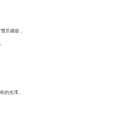
方雙爪鑲嵌，
。
有的光澤。