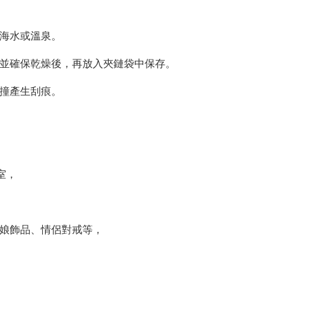
海水或溫泉。
並確保乾燥後，再放入夾鏈袋中保存。
撞產生刮痕。
作室，
娘飾品、情侶對戒等，