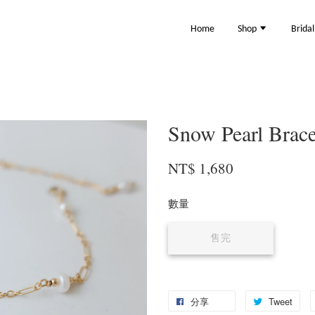
Home
Shop
Brida
Snow Pearl Br
NT$ 1,680
數量
售完
分享
Tweet