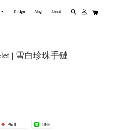
l
Design
Blog
About
acelet | 雪白珍珠手鏈
Pin it
LINE