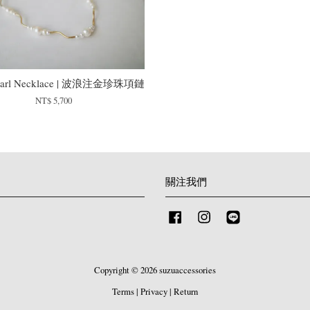
earl Necklace | 波浪注金珍珠項鏈
NT$ 5,700
關注我們
Facebook
Instagram
Line
Copyright © 2026 suzuaccessories
Terms
|
Privacy
|
Return