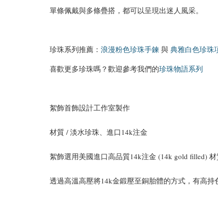
單條佩戴與多條疊搭，都可以呈現出迷人風采。
珍珠系列推薦：
浪漫粉色珍珠手鍊
與
典雅白色珍珠
喜歡更多珍珠嗎？歡迎參考我們的
珍珠物語系列
絮飾首飾設計工作室製作
材質 / 淡水珍珠、進口14k注金
絮飾選用美國進口高品質14k注金 (14k gold filled) 
透過高溫高壓將14k金鍛壓至銅胎體的方式，有高持