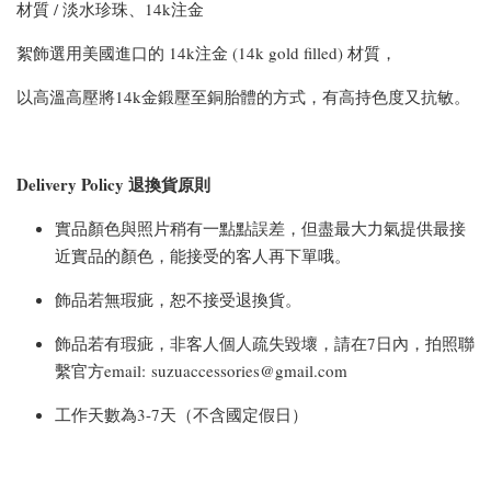
材質 / 淡水珍珠、14k注金
絮飾選用美國進口的 14k注金 (14k gold filled) 材質，
以高溫高壓將14k金鍛壓至銅胎體的方式，有高持色度又抗敏。
Delivery Policy 退換貨原則
實品顏色與照片稍有一點點誤差，但盡最大力氣提供最接
近實品的顏色，能接受的客人再下單哦。
飾品若無瑕疵，恕不接受退換貨。
飾品若有瑕疵，非客人個人疏失毀壞，請在7日內，拍照聯
繫官方email: suzuaccessories@gmail.com
工作天數為3-7天（不含國定假日）