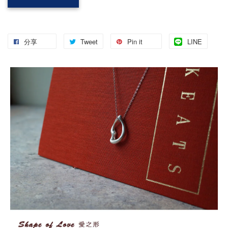
分享
Tweet
Pin it
LINE