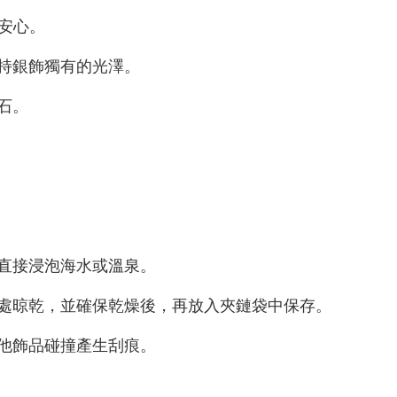
很安心。
持銀飾獨有的光澤。
石。
直接浸泡海水或溫泉。
處晾乾，並確保乾燥後，再放入夾鏈袋中保存。
他飾品碰撞產生刮痕。