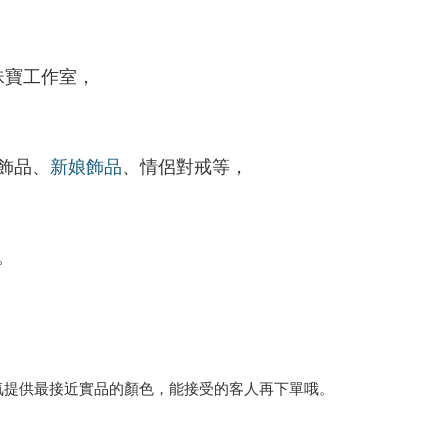
飾輕珠寶工作室，
飾品、
新娘飾品
、情侶對戒等，
。
氣提供最接近實品的顏色，能接受的客人再下單哦。