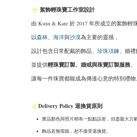
絮飾輕珠寶工作室設計
由 Kstin & Kate 於 2017 年所成立的絮
以
森林
、
海洋
與
沙漠
為主要的靈感，
設計包含日常配戴的飾品、
珍珠項鍊
、婚禮
輕珠寶訂製、婚戒與
珠寶訂製服務
並提供
。
讓每一件珠寶都能成為傳達心意的特別禮物
Delivery Policy 退換貨原則
實品顏色與照片稍有一點點誤差，但盡最大力
飾品若無瑕疵，恕不接受退換貨。