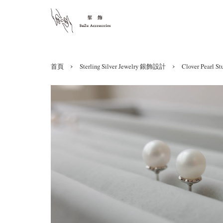
›
›
首頁
Sterling Silver Jewelry 銀飾設計
Clover Pear