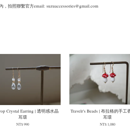
email: suzuaccessories@gmail.com
rop Crystal Earring | 透明感水晶
Travelr's Beads | 布拉格的
耳環
耳環
NT$ 990
NT$ 1,080