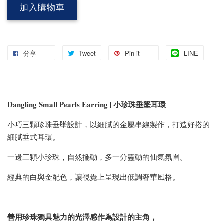
加入購物車
分享
Tweet
Pin it
LINE
Dangling Small Pearls Earring | 小珍珠垂墜耳環
小巧三顆珍珠垂墜設計，以細膩的金屬串線製作，打造好搭的
細膩垂式耳環。
一邊三顆小珍珠，自然擺動，多一分靈動的仙氣氛圍。
經典的白與金配色，讓視覺上呈現出低調奢華風格。
善用珍珠獨具魅力的光澤感作為設計的主角，