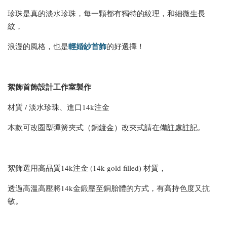
珍珠是真的淡水珍珠，每一顆都有獨特的紋理，和細微生長
紋，
輕婚紗首飾
浪漫的風格，也是
的好選擇！
絮飾首飾設計工作室製作
材質 / 淡水珍珠、進口14k注金
本款可改圈型彈簧夾式（銅鍍金）改夾式請在備註處註記。
絮飾選用高品質14k注金 (14k gold filled) 材質，
透過高溫高壓將14k金鍛壓至銅胎體的方式，有高持色度又抗
敏。