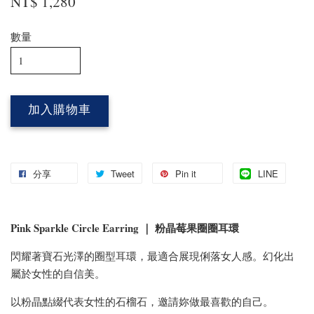
NT$ 1,280
數量
加入購物車
分享
Tweet
Pin it
LINE
Pink Sparkle Circle Earring ｜ 粉晶莓果圈圈耳環
閃耀著寶石光澤的圈型耳環，最適合展現俐落女人感。幻化出
屬於女性的自信美。
以粉晶點綴代表女性的石榴石，邀請妳做最喜歡的自己。