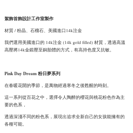
絮飾首飾設計工作室製作
材質 / 粉晶、石榴石、美國進口14k注金
我們選用美國進口的 14k注金 (14k gold filled) 材質，透過高溫
高壓將14k金鍛壓至銅胎體的方式，有高持色度又抗敏。
Pink Day Dream 粉日夢系列
在春暖花開的季節，是萬物經過寒冬之後甦醒的時刻。
這一系列從百花之中，選擇令人陶醉的櫻花與桃花粉色作為主
要的色系，
透過深淺不同的粉色系，展現出追求全新自己的女孩能擁有的
各種可能。