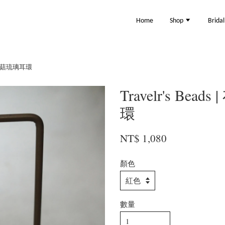
Home
Shop
Brida
手工香菇琉璃耳環
Travelr's B
環
NT$ 1,080
顏色
數量