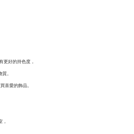
d) 有更好的持色度，
物質。
購買喜愛的飾品。
作室，