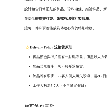
設計包含日常配戴的飾品、珍珠項鍊、婚禮飾品、新
輕珠寶訂製、婚戒與
珠寶訂製服務
並提供
。
讓每一件珠寶都能成為傳達心意的特別禮物。
Delivery Policy 退換貨原則
實品顏色與照片稍有一點點誤差，但盡最大力
飾品若無瑕疵，恕不接受退換貨。
飾品若有瑕疵，非客人個人疏失毀壞，請在7日內，拍照聯繫官方
工作天數為3-7天（不含國定假日）
您可能也喜歡