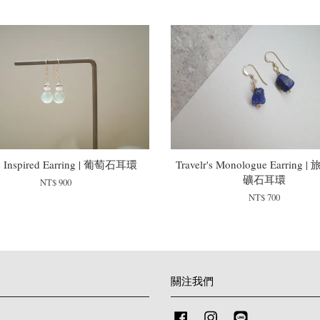
e Inspired Earring | 葡萄石耳環
Travelr's Monologue Earring
礦石耳環
NT$ 900
NT$ 700
關注我們
Facebook
Instagram
Line