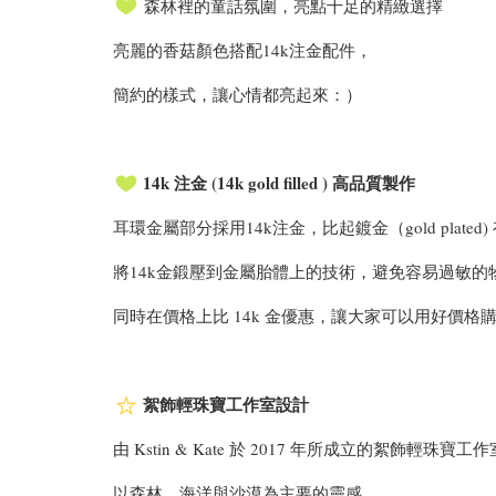
森林裡的童話氛圍，亮點十足的精緻選擇
亮麗的香菇顏色搭配14k注金配件，
簡約的樣式，讓心情都亮起來：）
14k 注金 (14k gold filled ) 高品質製作
耳環金屬部分採用14k注金，比起鍍金（gold plate
將14k金鍛壓到金屬胎體上的技術，避免容易過敏的
同時在價格上比 14k 金優惠，讓大家可以用好價格
絮飾輕珠寶工作室設計
由 Kstin & Kate 於 2017 年所成立的絮飾輕珠寶工
以森林、海洋與沙漠為主要的靈感，