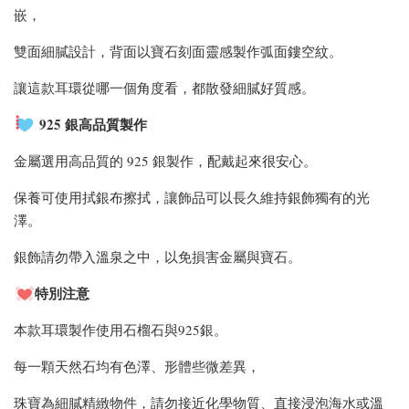
嵌，
雙面細膩設計，背面以寶石刻面靈感製作弧面鏤空紋。
讓這款耳環從哪一個角度看，都散發細膩好質感。
925 銀
高品質製作
金屬選用高品質的 925 銀製作，配戴起來很安心。
保養可使用拭銀布擦拭，讓飾品可以長久維持銀飾獨有的光
澤。
銀飾請勿帶入溫泉之中，以免損害金屬與寶石。
特別注意
本款耳環製作使用石榴石與925銀。
每一顆天然石均有色澤、形體些微差異，
珠寶為細膩精緻物件，請勿接近化學物質、直接浸泡海水或溫