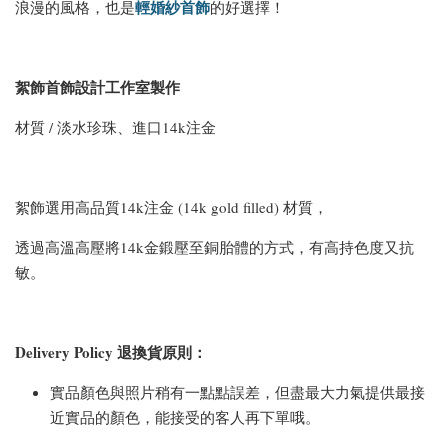
輕婚紗首飾
浪漫的風格，也是
的好選擇！
絮飾首飾設計工作室製作
材質 / 淡水珍珠、進口14k注金
絮飾選用高品質14k注金 (14k gold filled) 材質，
透過高溫高壓將14k金鍛壓至銅胎體的方式，有高持色度又抗
敏。
Delivery Policy 退換貨原則：
實品顏色與照片稍有一點點誤差，但盡最大力氣提供最接
近實品的顏色，能接受的客人再下單哦。