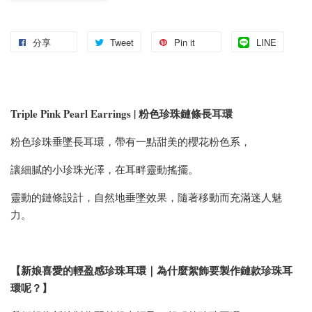
分享
Tweet
Pin it
LINE
Triple Pink Pearl Earrings | 粉色珍珠鏈條長耳環
粉色珍珠垂墜長耳環，帶有一點甜美的櫻花粉色系，
讓細膩的小珍珠光澤，在耳畔靈動搖擺。
靈動的鏈條設計，自然地垂墜效果，隨著移動而充滿迷人魅
力。
【新娘喜愛的輕盈感珍珠耳環｜為什麼絮飾要製作鏈款珍珠耳
環呢？】