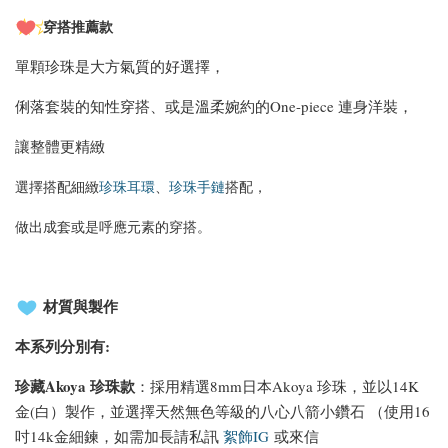
穿搭推薦款
單顆珍珠是大方氣質的好選擇，
俐落套裝的知性穿搭、或是溫柔婉約的One-piece 連身洋裝，
讓整體更精緻
選擇搭配細緻
珍珠耳環
、
珍珠手鏈
搭配，
做出成套或是呼應元素的穿搭。
材質與製作
本系列
分別有:
珍藏Akoya 珍珠款
：採用精選8mm日本Akoya 珍珠，並以14K
金(白）製作，並選擇天然無色等級的八心八箭小鑽石 （使用16
吋14k金細鍊，如需加長請私訊
絮飾IG
或來信