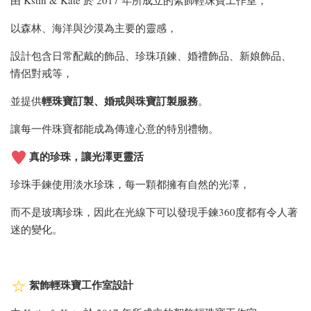
由 Kstin & Kate 於 2017 年所成立的絮飾輕珠寶工作室，
以森林、海洋與沙漠為主要的靈感，
設計包含日常配戴的飾品、珍珠項鍊、婚禮飾品、新娘飾品、
情侶對戒等，
輕珠寶訂製、婚戒與
珠寶訂製服務
並提供
。
讓每一件珠寶都能成為傳達心意的特別禮物。
真的珍珠，讓光澤更靈活
珍珠手鍊使用淡水珍珠，每一顆都擁有自然的光澤，
而不是玻璃珍珠，因此在光線下可以發現手鍊360度都有令人著
迷的變化。
絮飾輕珠寶工作室設計