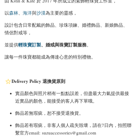
由 Kstin & Kate 於 2017 年所成立的絮飾輕珠寶工作室，
以
森林
、
海洋
與
沙漠
為主要的靈感，
設計包含日常配戴的飾品、珍珠項鍊、婚禮飾品、新娘飾品、
情侶對戒等，
輕珠寶訂製
、婚戒與
珠寶訂製服務
並提供
。
讓每一件珠寶都能成為傳達心意的特別禮物。
Delivery Policy 退換貨原則
實品顏色與照片稍有一點點誤差，但盡最大力氣提供最接
近實品的顏色，能接受的客人再下單哦。
飾品若無瑕疵，恕不接受退換貨。
飾品若有瑕疵，非客人個人疏失毀壞，請在7日內，拍照聯
繫官方email: suzuaccessories@gmail.com